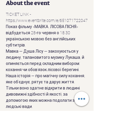
About the event
TICKET LINK - 
https://www.eventbrite.com/e/651071722047
Показ фільму «МАВКА. ЛІСОВА ПІСНЯ» 
відбудеться 28-го червня о 18.30 
українською мовою без англійських 
субтитрів.
Мавка — Душа Лісу — закохуюється у 
людину, талановитого музику Лукаша, й 
опиняється перед складним вибором: 
кохання чи обов'язок лісової берегині.
Наша історія — про магічну силу кохання, 
яке об’єднує, рятує та дарує життя. 
Тільки воно здатне відкрити в людині 
дивовижні здібності й якості, за 
допомогою яких можна подолати зло й 
людські вади.
Welcome to the U.S. screening of the 
Ukrainian movie sensation "Mavka. The 
Forest Song" based on a drama ‘The Forest 